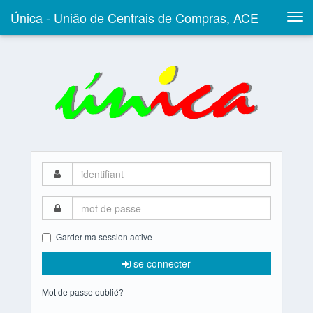
Única - União de Centrais de Compras, ACE
Togg
navi
identifiant
mot
de
passe
Garder ma session active
se connecter
Mot de passe oublié?